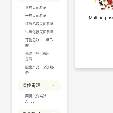
湿热灭菌验证
干热灭菌验证
Multipur
环氧乙烷灭菌验证
过氧化氢灭菌验证
芽孢悬液 | 过氧乙
酸
低温甲醛 | 辐照 |
臭氧
配套产品 | 定制服
务
遗传毒理
回复突变实验
Ames