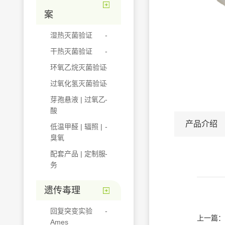
案
湿热灭菌验证
干热灭菌验证
环氧乙烷灭菌验证
过氧化氢灭菌验证
芽孢悬液 | 过氧乙
酸
产品介绍
低温甲醛 | 辐照 |
臭氧
配套产品 | 定制服
务
遗传毒理
回复突变实验
上一篇：
Ames