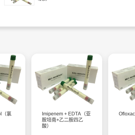
col（氯
Imipenem + EDTA（亚
Oflo
胺培南+乙二胺四乙
酸）