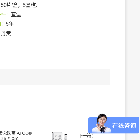
：
50片/盒，5盒/包
条件：
室温
期：
5年
：
丹麦
柔念珠菌 ATCC®
下一篇：
135™ 051...