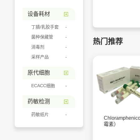
设备耗材
丁腈/乳胶手套
菌种保藏管
热门推荐
消毒剂
采样产品
原代细胞
ECACC细胞
药敏检测
药敏纸片
Chlorampheni
霉素）