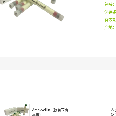
包装
保存
有效
产地
Amoxycillin（氢氨苄青
克
34
霉素）