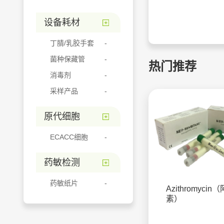
设备耗材
丁腈/乳胶手套
菌种保藏管
热门推荐
消毒剂
采样产品
原代细胞
ECACC细胞
药敏检测
药敏纸片
Azithromyci
素）