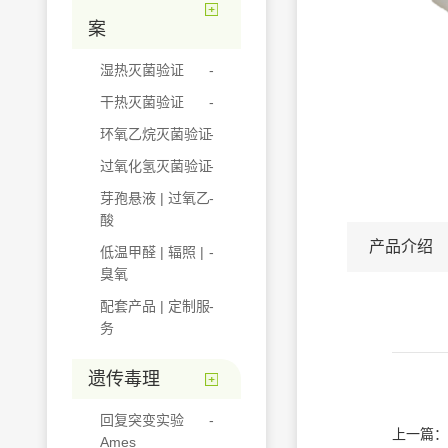
案
湿热灭菌验证
干热灭菌验证
环氧乙烷灭菌验证
过氧化氢灭菌验证
芽孢悬液 | 过氧乙
酸
产品介绍
低温甲醛 | 辐照 |
臭氧
配套产品 | 定制服
务
遗传毒理
回复突变实验
上一篇：
Ames