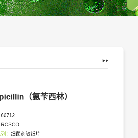
picillin（氨苄西林）
：
66712
：
ROSCO
系列：
细菌药敏纸片