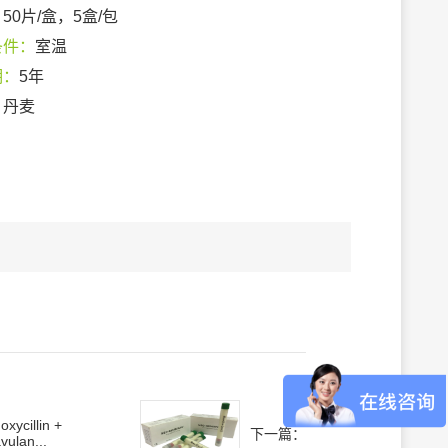
：
50片/盒，5盒/包
条件：
室温
期：
5年
：
丹麦
xycillin +
下一篇：
vulan...