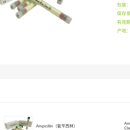
包装
保存
有效
产地
Amo
Ampicillin（氨苄西林）
Cla