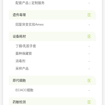
配套产品 | 定制服务
遗传毒理
回复突变实验Ames
设备耗材
丁腈/乳胶手套
菌种保藏管
消毒剂
采样产品
原代细胞
ECACC细胞
药敏检测