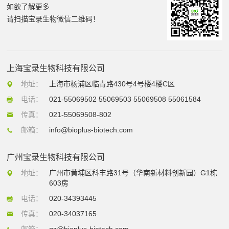
如欲了解更多
请扫描宝录生物微信二维码！
上海宝录生物科技有限公司
地址：
上海市杨浦区临青路430号4号楼4楼C区
电话：
021-55069502 55069503 55069508 55061584
传真：
021-55069508-802
邮箱：
info@bioplus-biotech.com
广州宝录生物科技有限公司
地址：
广州市黄埔区科丰路31号（华南新材料创新园）G1栋
603房
电话：
020-34393445
传真：
020-34037165