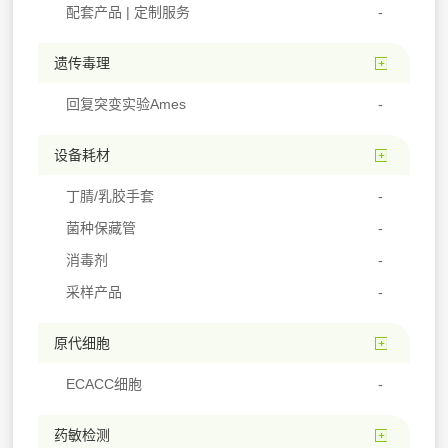
配套产品 | 定制服务
遗传毒理
回复突变实验Ames
设备耗材
丁腈/乳胶手套
菌种保藏管
消毒剂
采样产品
原代细胞
ECACC细胞
药敏检测