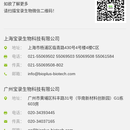
如欲了解更多
请扫描宝录生物微信二维码！
上海宝录生物科技有限公司
地址：
上海市杨浦区临青路430号4号楼4楼C区
电话：
021-55069502 55069503 55069508 55061584
传真：
021-55069508-802
邮箱：
info@bioplus-biotech.com
广州宝录生物科技有限公司
地址：
广州市黄埔区科丰路31号（华南新材料创新园）G1栋
603房
电话：
020-34393445
传真：
020-34037165