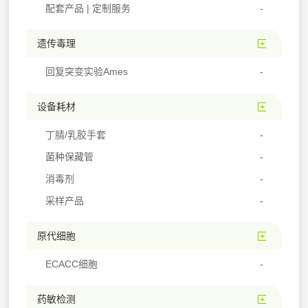
配套产品 | 定制服务
遗传毒理
回复突变实验Ames
设备耗材
丁腈/乳胶手套
菌种保藏管
消毒剂
采样产品
原代细胞
ECACC细胞
药敏检测