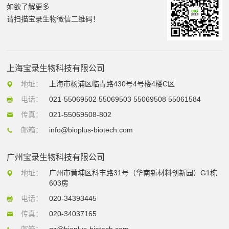
如欲了解更多
请扫描宝录生物微信二维码！
上海宝录生物科技有限公司
地址：
上海市杨浦区临青路430号4号楼4楼C区
电话：
021-55069502 55069503 55069508 55061584
传真：
021-55069508-802
邮箱：
info@bioplus-biotech.com
广州宝录生物科技有限公司
地址：
广州市黄埔区科丰路31号（华南新材料创新园）G1栋
603房
电话：
020-34393445
传真：
020-34037165