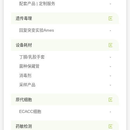
配套产品 | 定制服务
遗传毒理
回复突变实验Ames
设备耗材
丁腈/乳胶手套
菌种保藏管
消毒剂
采样产品
原代细胞
ECACC细胞
药敏检测