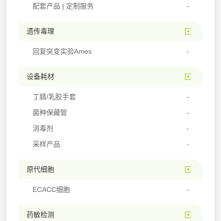
配套产品 | 定制服务
遗传毒理
回复突变实验Ames
设备耗材
丁腈/乳胶手套
菌种保藏管
消毒剂
采样产品
原代细胞
ECACC细胞
药敏检测