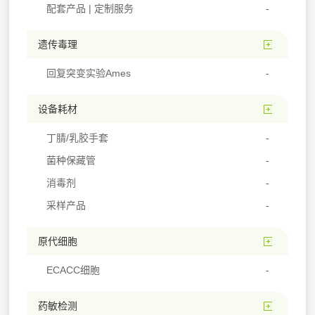
配套产品 | 定制服务
遗传毒理
回复突变实验Ames
设备耗材
丁腈/乳胶手套
菌种保藏管
消毒剂
采样产品
原代细胞
ECACC细胞
药敏检测