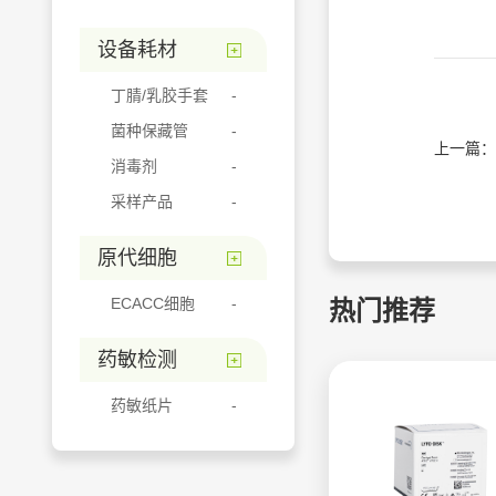
设备耗材
丁腈/乳胶手套
菌种保藏管
上一篇：
消毒剂
采样产品
原代细胞
ECACC细胞
热门推荐
药敏检测
药敏纸片