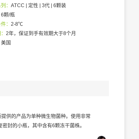
系列：
ATCC | 定性 | 3代 | 6颗装
：
6颗/瓶
条件：
2-8℃
期：
2年，保证到手有效期大于8个月
：
美国
列，所提供的产品为单种微生物菌种。使用非常
复密封的小瓶，其中含有6颗冻干菌株。