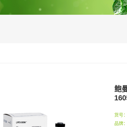
鲍曼
160
货号
品牌