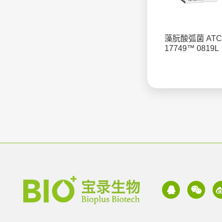
藻朊酸弧菌 ATC
17749™ 0819L