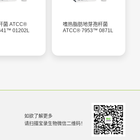
菌 ATCC®
嗜热脂肪地芽孢杆菌
341™ 01202L
ATCC® 7953™ 0871L
如欲了解更多
请扫描宝录生物微信二维码！