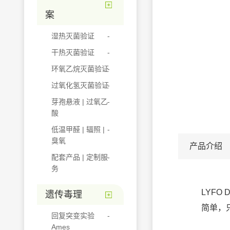
案
湿热灭菌验证
干热灭菌验证
环氧乙烷灭菌验证
过氧化氢灭菌验证
芽孢悬液 | 过氧乙
酸
低温甲醛 | 辐照 |
臭氧
产品介绍
配套产品 | 定制服
务
LYF
遗传毒理
简单，
回复突变实验
Ames