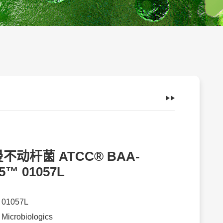
不动杆菌 ATCC® BAA-
5™ 01057L
：
01057L
：
Microbiologics