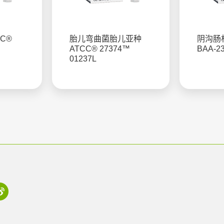
C®
胎儿弯曲菌胎儿亚种
阴沟肠杆
ATCC® 27374™
BAA-2
01237L