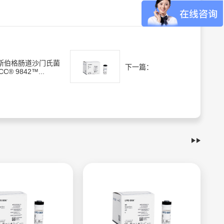
斯伯格肠道沙门氏菌
下一篇：
CC® 9842™...