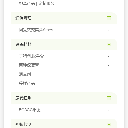
配套产品 | 定制服务
遗传毒理
回复突变实验Ames
设备耗材
丁腈/乳胶手套
菌种保藏管
消毒剂
采样产品
原代细胞
ECACC细胞
药敏检测