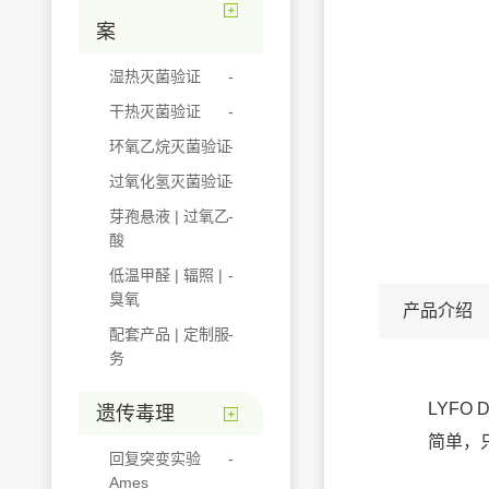
案
湿热灭菌验证
干热灭菌验证
环氧乙烷灭菌验证
过氧化氢灭菌验证
芽孢悬液 | 过氧乙
酸
低温甲醛 | 辐照 |
臭氧
产品介绍
配套产品 | 定制服
务
LYF
遗传毒理
简单，
回复突变实验
Ames