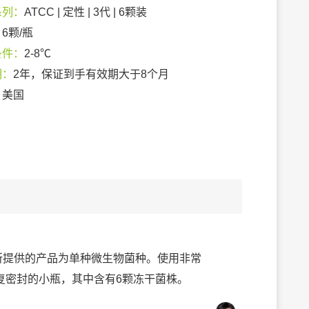
系列：
ATCC | 定性 | 3代 | 6颗装
：
6颗/瓶
条件：
2-8℃
期：
2年，保证到手有效期大于8个月
：
美国
列，所提供的产品为单种微生物菌种。使用非常
复密封的小瓶，其中含有6颗冻干菌株。