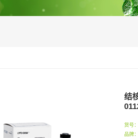
结核
011
货号
品牌