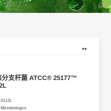
分支杆菌 ATCC® 25177™
2L
：
0112L
：
Microbiologics