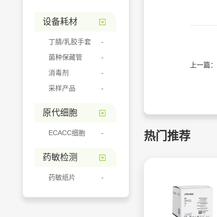
设备耗材
丁腈/乳胶手套
菌种保藏管
上一篇：
消毒剂
采样产品
原代细胞
ECACC细胞
热门推荐
药敏检测
药敏纸片