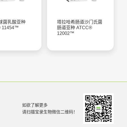
球菌乳酸亚种
塔拉哈希肠道沙门氏菌
 11454™
肠道亚种 ATCC®
12002™
如欲了解更多
请扫描宝录生物微信二维码！