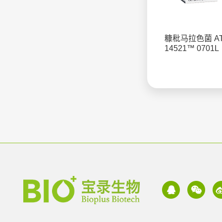
糠秕马拉色菌 A
14521™ 0701L