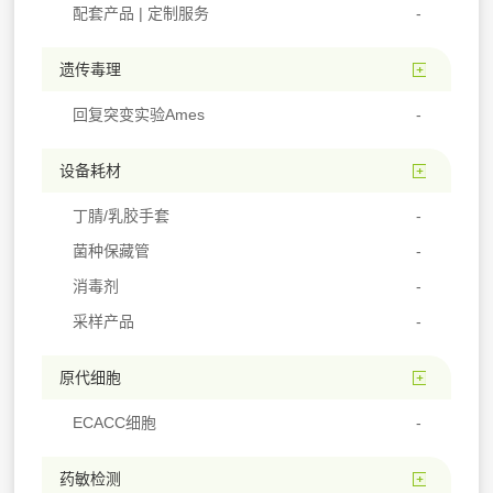
配套产品 | 定制服务
遗传毒理
回复突变实验Ames
设备耗材
丁腈/乳胶手套
菌种保藏管
消毒剂
采样产品
原代细胞
ECACC细胞
药敏检测