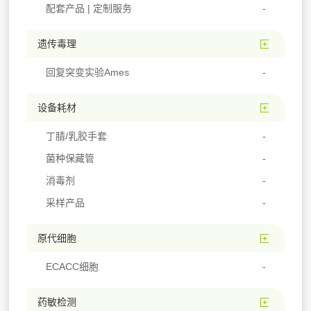
配套产品 | 定制服务
遗传毒理
回复突变实验Ames
设备耗材
丁腈/乳胶手套
菌种保藏管
消毒剂
采样产品
原代细胞
ECACC细胞
药敏检测