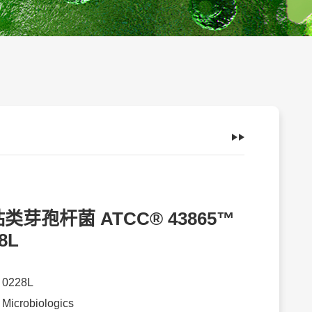
类芽孢杆菌 ATCC® 43865™
8L
：
0228L
：
Microbiologics