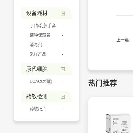
设备耗材
丁腈/乳胶手套
菌种保藏管
上一篇：
消毒剂
采样产品
原代细胞
ECACC细胞
热门推荐
药敏检测
药敏纸片