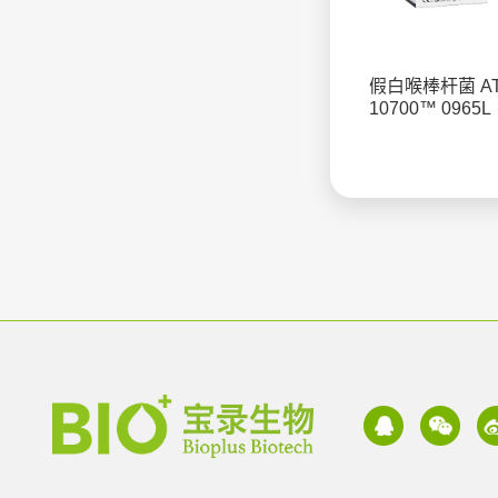
假白喉棒杆菌 A
10700™ 0965L