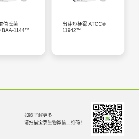
雷伯氏菌
出芽短梗霉 ATCC®
 BAA-1144™
11942™
如欲了解更多
请扫描宝录生物微信二维码！