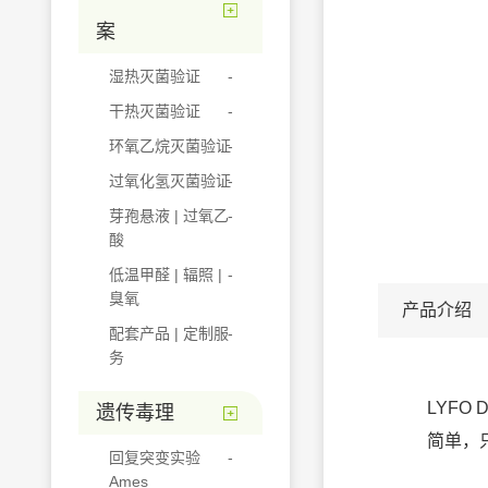
案
湿热灭菌验证
干热灭菌验证
环氧乙烷灭菌验证
过氧化氢灭菌验证
芽孢悬液 | 过氧乙
酸
低温甲醛 | 辐照 |
臭氧
产品介绍
配套产品 | 定制服
务
LYF
遗传毒理
简单，
回复突变实验
Ames