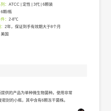
系列：
ATCC | 定性 | 3代 | 6颗装
：
6颗/瓶
条件：
2-8℃
期：
2年，保证到手有效期大于8个月
：
美国
列，所提供的产品为单种微生物菌种。使用非常
复密封的小瓶，其中含有6颗冻干菌株。