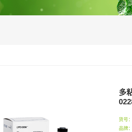
多粘
022
货号
品牌