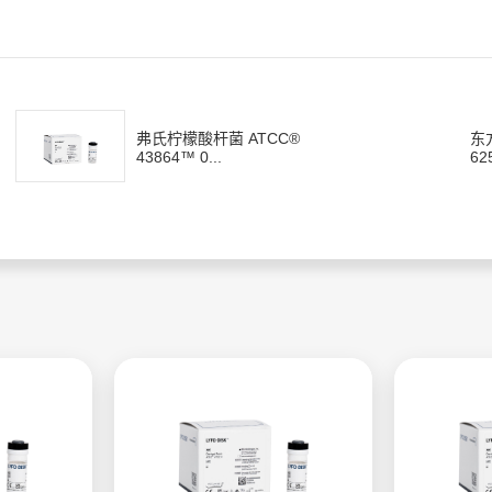
弗氏柠檬酸杆菌 ATCC®
东
43864™ 0...
62