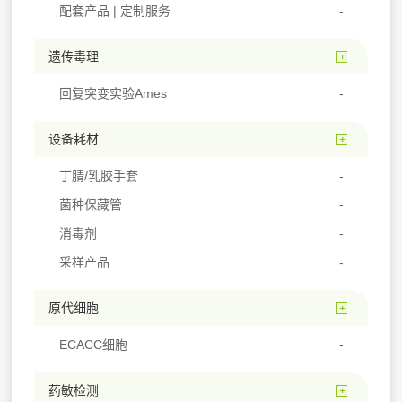
配套产品 | 定制服务
遗传毒理
回复突变实验Ames
设备耗材
丁腈/乳胶手套
菌种保藏管
消毒剂
采样产品
原代细胞
ECACC细胞
药敏检测