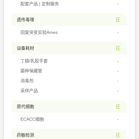
配套产品 | 定制服务
遗传毒理
回复突变实验Ames
设备耗材
丁腈/乳胶手套
菌种保藏管
消毒剂
采样产品
原代细胞
ECACC细胞
药敏检测