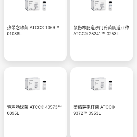
热带念珠菌 ATCC® 1369™
鼠伤寒肠道沙门氏菌肠道亚种
01036L
ATCC® 25241™ 0253L
鹑鸡肠球菌 ATCC® 49573™
萎缩芽孢杆菌 ATCC®
0895L
9372™ 0953L