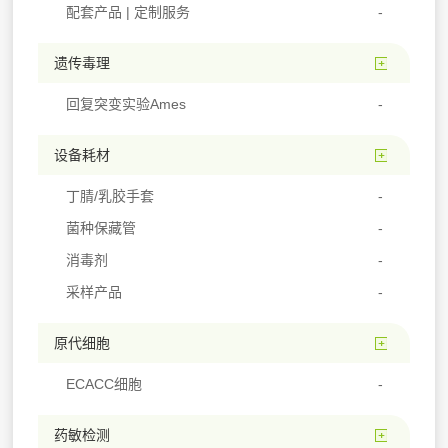
配套产品 | 定制服务
遗传毒理
回复突变实验Ames
设备耗材
丁腈/乳胶手套
菌种保藏管
消毒剂
采样产品
原代细胞
ECACC细胞
药敏检测