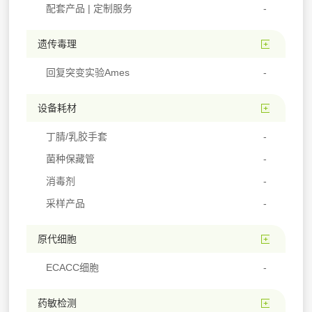
配套产品 | 定制服务
遗传毒理
回复突变实验Ames
设备耗材
丁腈/乳胶手套
菌种保藏管
消毒剂
采样产品
原代细胞
ECACC细胞
药敏检测