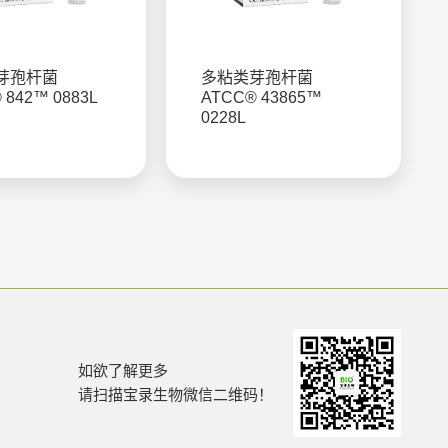
芽孢杆菌
多粘类芽孢杆菌
 842™ 0883L
ATCC® 43865™
0228L
如欲了解更多
请扫描宝录生物微信二维码！