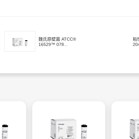
魏氏原壁菌 ATCC®
粘
16529™ 078...
20