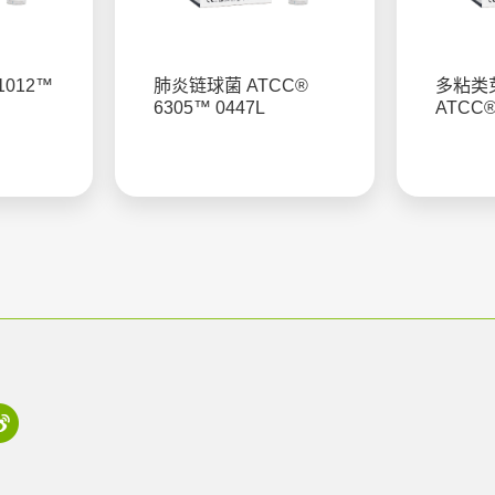
1012™
肺炎链球菌 ATCC®
多粘类
6305™ 0447L
ATCC®