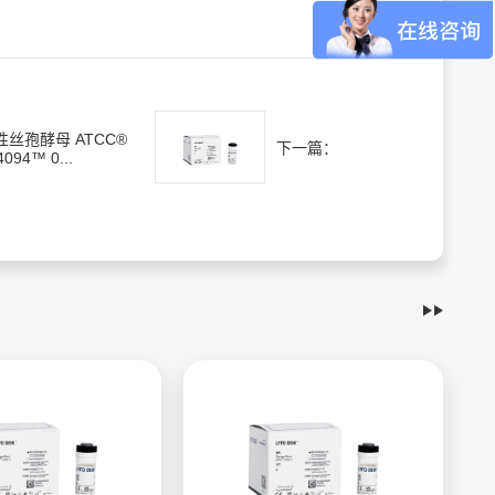
性丝孢酵母 ATCC®
下一篇：
4094™ 0...