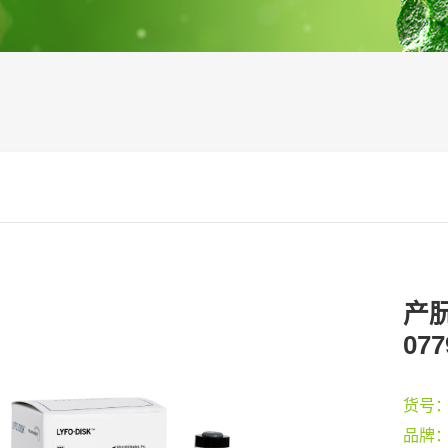
产朊
077
货号
品牌