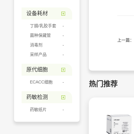
设备耗材
丁腈/乳胶手套
菌种保藏管
上一篇：
消毒剂
采样产品
原代细胞
ECACC细胞
热门推荐
药敏检测
药敏纸片