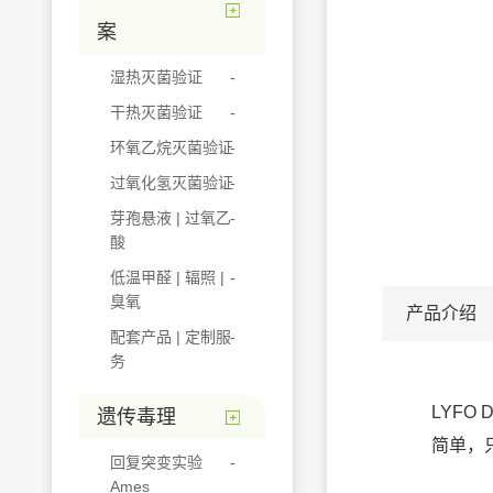
案
湿热灭菌验证
干热灭菌验证
环氧乙烷灭菌验证
过氧化氢灭菌验证
芽孢悬液 | 过氧乙
酸
低温甲醛 | 辐照 |
臭氧
产品介绍
配套产品 | 定制服
务
LYF
遗传毒理
简单，
回复突变实验
Ames