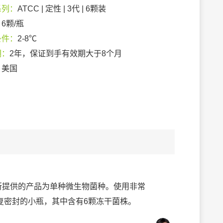
系列：
ATCC | 定性 | 3代 | 6颗装
：
6颗/瓶
条件：
2-8℃
期：
2年，保证到手有效期大于8个月
：
美国
列，所提供的产品为单种微生物菌种。使用非常
复密封的小瓶，其中含有6颗冻干菌株。