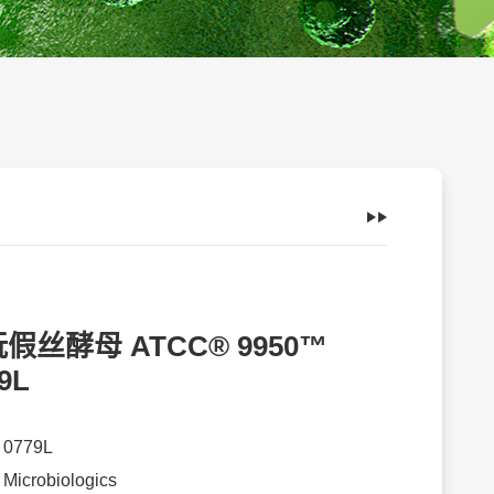
假丝酵母 ATCC® 9950™
9L
：
0779L
：
Microbiologics