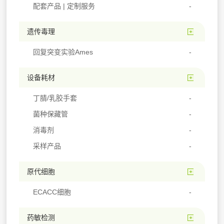
配套产品 | 定制服务
遗传毒理
回复突变实验Ames
设备耗材
丁腈/乳胶手套
菌种保藏管
消毒剂
采样产品
原代细胞
ECACC细胞
药敏检测