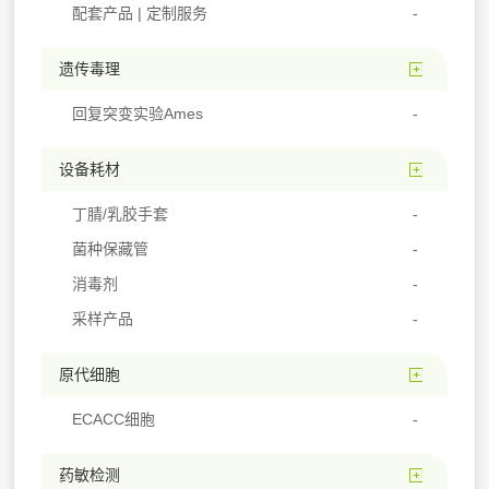
配套产品 | 定制服务
遗传毒理
回复突变实验Ames
设备耗材
丁腈/乳胶手套
菌种保藏管
消毒剂
采样产品
原代细胞
ECACC细胞
药敏检测