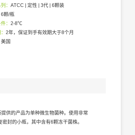
系列：
ATCC | 定性 | 3代 | 6颗装
：
6颗/瓶
条件：
2-8℃
期：
2年，保证到手有效期大于8个月
：
美国
列，所提供的产品为单种微生物菌种。使用非常
复密封的小瓶，其中含有6颗冻干菌株。