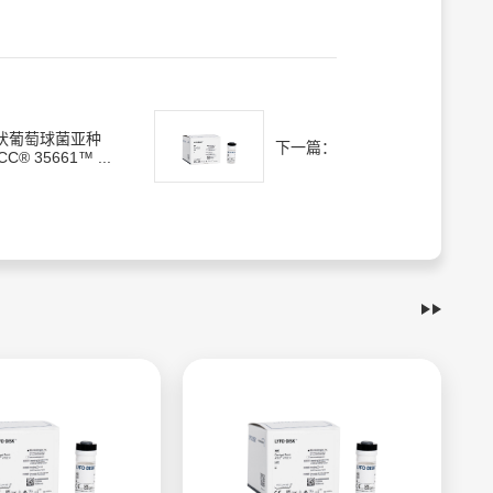
状葡萄球菌亚种
下一篇：
CC® 35661™ ...