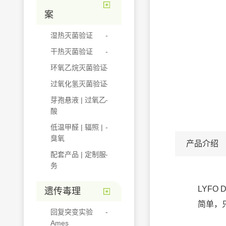
案
湿热灭菌验证
干热灭菌验证
环氧乙烷灭菌验证
过氧化氢灭菌验证
芽孢悬液 | 过氧乙
酸
低温甲醛 | 辐照 |
臭氧
产品介绍
配套产品 | 定制服
务
LYF
遗传毒理
简单，
回复突变实验
Ames