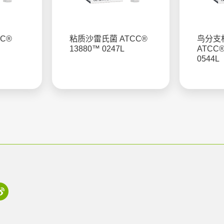
C®
粘质沙雷氏菌 ATCC®
鸟分支
13880™ 0247L
ATCC®
0544L