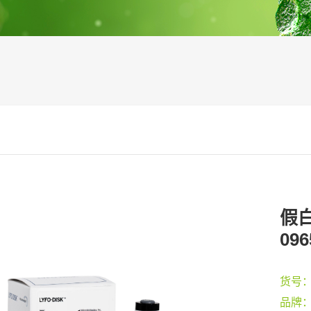
假白
096
货号
品牌