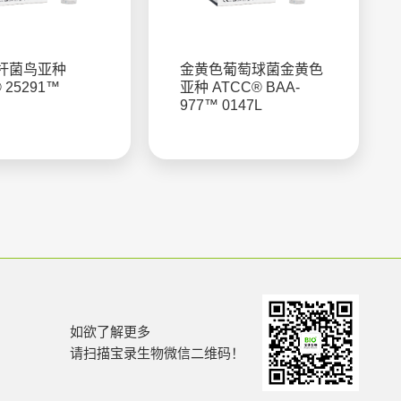
杆菌鸟亚种
金黄色葡萄球菌金黄色
 25291™
亚种 ATCC® BAA-
977™ 0147L
如欲了解更多
请扫描宝录生物微信二维码！