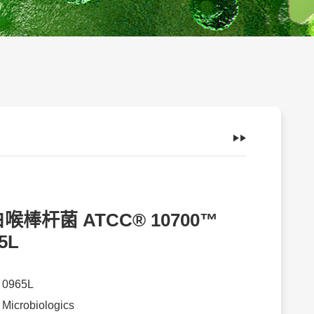
喉棒杆菌 ATCC® 10700™
5L
：
0965L
：
Microbiologics