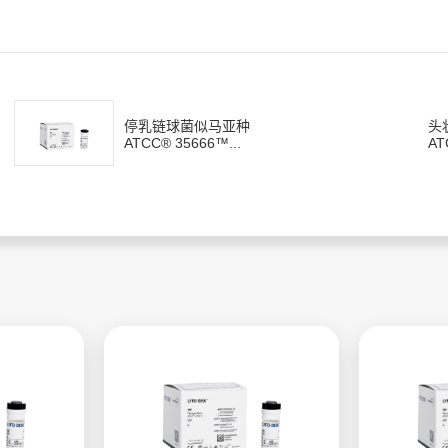
停乳链球菌似马亚种
头
ATCC® 35666™...
AT