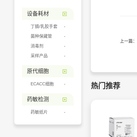
设备耗材
丁腈/乳胶手套
菌种保藏管
上一篇：
消毒剂
采样产品
原代细胞
ECACC细胞
热门推荐
药敏检测
药敏纸片