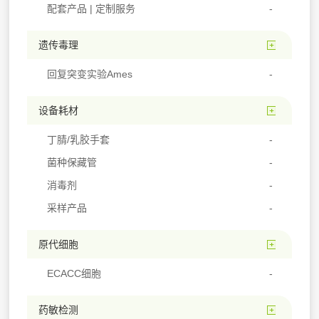
配套产品 | 定制服务
遗传毒理
回复突变实验Ames
设备耗材
丁腈/乳胶手套
菌种保藏管
消毒剂
采样产品
原代细胞
ECACC细胞
药敏检测