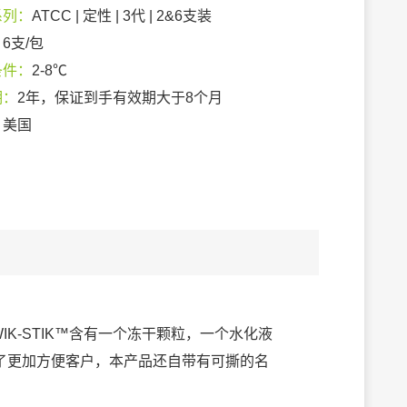
系列：
ATCC | 定性 | 3代 | 2&6支装
：
6支/包
条件：
2-8℃
期：
2年，保证到手有效期大于8个月
：
美国
IK-STIK™含有一个冻干颗粒，一个水化液
了更加方便客户，本产品还自带有可撕的名