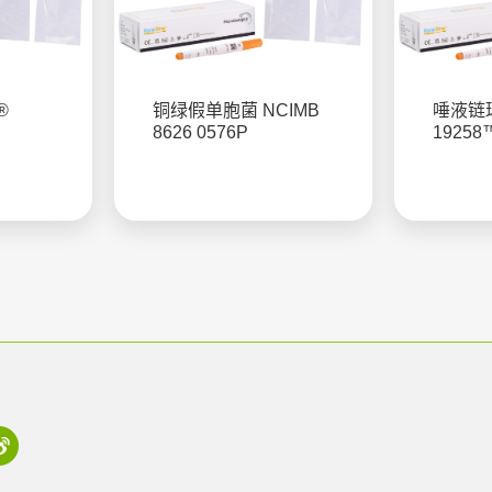
®
铜绿假单胞菌 NCIMB
唾液链球
8626 0576P
19258