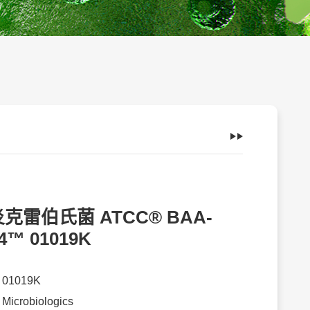
克雷伯氏菌 ATCC® BAA-
4™ 01019K
：
01019K
：
Microbiologics