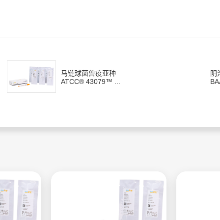
马链球菌兽疫亚种
阴
ATCC® 43079™ ...
BA