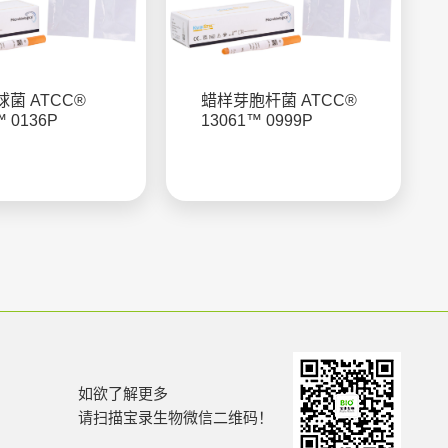
菌 ATCC®
蜡样芽胞杆菌 ATCC®
™ 0136P
13061™ 0999P
如欲了解更多
请扫描宝录生物微信二维码！