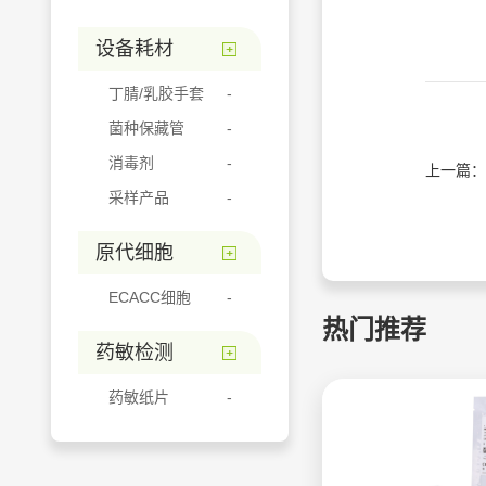
设备耗材
丁腈/乳胶手套
菌种保藏管
消毒剂
上一篇：
采样产品
原代细胞
ECACC细胞
热门推荐
药敏检测
药敏纸片