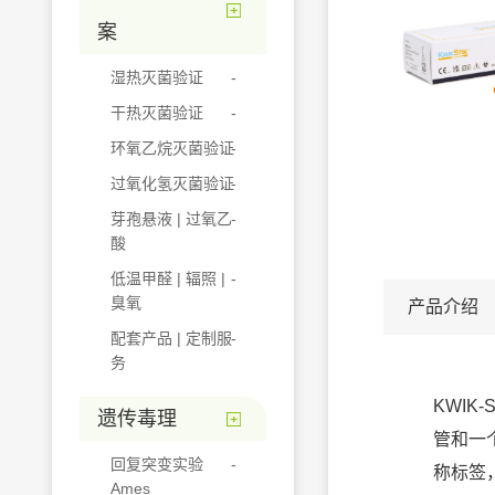
案
湿热灭菌验证
干热灭菌验证
环氧乙烷灭菌验证
过氧化氢灭菌验证
芽孢悬液 | 过氧乙
酸
低温甲醛 | 辐照 |
臭氧
产品介绍
配套产品 | 定制服
务
KWIK
遗传毒理
管和一
回复突变实验
称标签
Ames