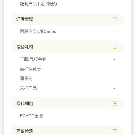
配套产品 | 定制服务
遗传毒理
回复突变实验Ames
设备耗材
丁腈/乳胶手套
菌种保藏管
消毒剂
采样产品
原代细胞
ECACC细胞
药敏检测