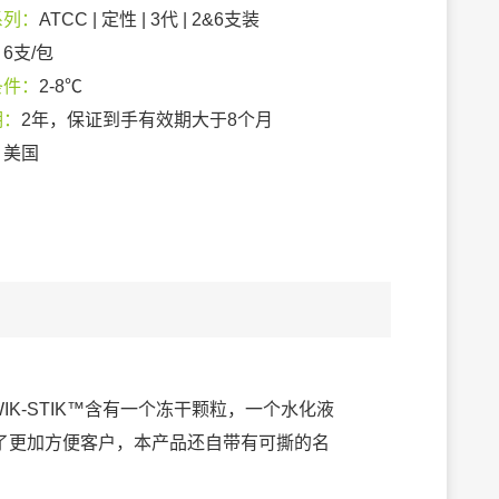
系列：
ATCC | 定性 | 3代 | 2&6支装
：
6支/包
条件：
2-8℃
期：
2年，保证到手有效期大于8个月
：
美国
IK-STIK™含有一个冻干颗粒，一个水化液
了更加方便客户，本产品还自带有可撕的名