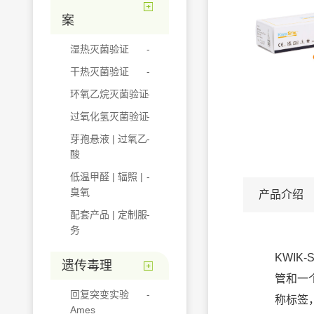
案
湿热灭菌验证
干热灭菌验证
环氧乙烷灭菌验证
过氧化氢灭菌验证
芽孢悬液 | 过氧乙
酸
低温甲醛 | 辐照 |
臭氧
产品介绍
配套产品 | 定制服
务
KWIK
遗传毒理
管和一
回复突变实验
称标签
Ames