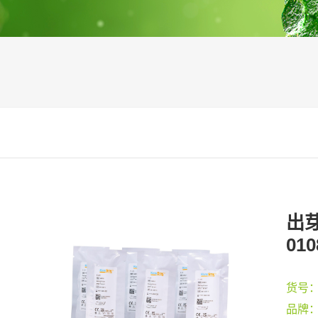
出芽
010
货号
品牌