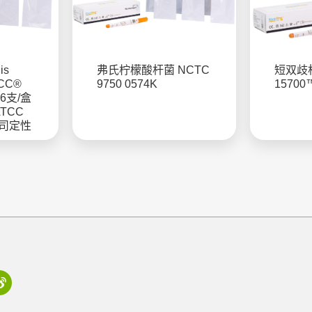
is
弗氏柠檬酸杆菌 NCTC
短双歧杆
TCC®
9750 0574K
15700
 6支/盒
 ATCC
公司定性