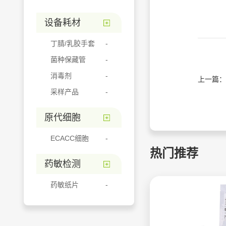
设备耗材
丁腈/乳胶手套
菌种保藏管
消毒剂
上一篇：
采样产品
原代细胞
ECACC细胞
热门推荐
药敏检测
药敏纸片