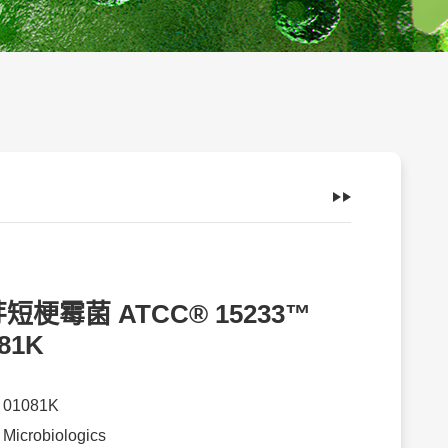
短梗霉菌 ATCC® 15233™
81K
：
01081K
：
Microbiologics