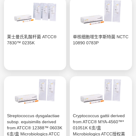
莱士曼氏乳酸杆菌 ATCC®
单核细胞增生李斯特菌 NCTC
7830™ 0235K
10890 0783P
Streptococcus dysgalactiae
Cryptococcus gattii derived
subsp. equisimilis derived
from ATCC® MYA-4560™*
from ATCC® 12388™ 0603K
01051K 6支/盒
6支/盒 Microbiologics ATCC
Microbiologics ATCC授权美