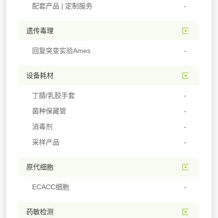
配套产品 | 定制服务
遗传毒理
回复突变实验Ames
设备耗材
丁腈/乳胶手套
菌种保藏管
消毒剂
采样产品
原代细胞
ECACC细胞
药敏检测