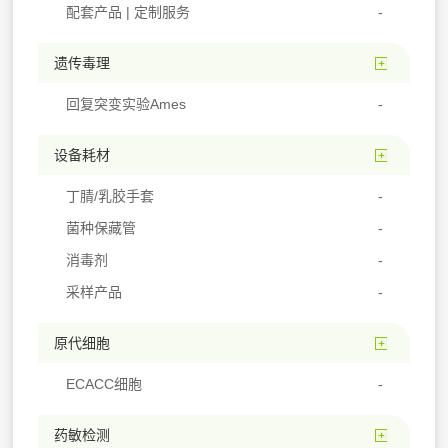
配套产品 | 定制服务
遗传毒理
回复突变实验Ames
设备耗材
丁腈/乳胶手套
菌种保藏管
消毒剂
采样产品
原代细胞
ECACC细胞
药敏检测