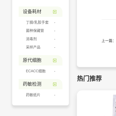
设备耗材
丁腈/乳胶手套
菌种保藏管
消毒剂
上一篇：
采样产品
原代细胞
ECACC细胞
热门推荐
药敏检测
药敏纸片