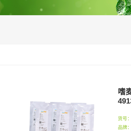
嗜麦
491
货号
品牌