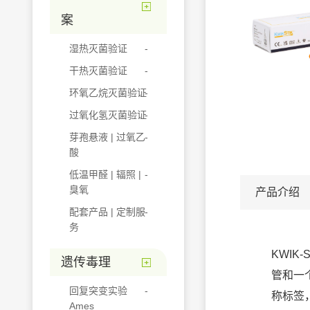
案
湿热灭菌验证
干热灭菌验证
环氧乙烷灭菌验证
过氧化氢灭菌验证
芽孢悬液 | 过氧乙
酸
低温甲醛 | 辐照 |
臭氧
产品介绍
配套产品 | 定制服
务
KWIK
遗传毒理
管和一
回复突变实验
称标签
Ames