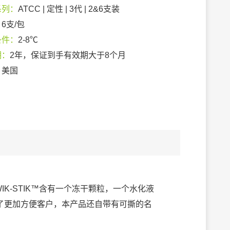
系列：
ATCC | 定性 | 3代 | 2&6支装
：
6支/包
条件：
2-8℃
期：
2年，保证到手有效期大于8个月
：
美国
IK-STIK™含有一个冻干颗粒，一个水化液
了更加方便客户，本产品还自带有可撕的名