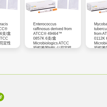
racis
Enterococcus
Mycoba
TCC®
raffinosus derived from
tubercu
 6支/盒
ATCC® 49464™
from 
 ATCC
0857K 6支/盒
0112K
公司定性
Microbiologics ATCC
Microb
授权美国MBL公司定性
授权美
菌株
菌株