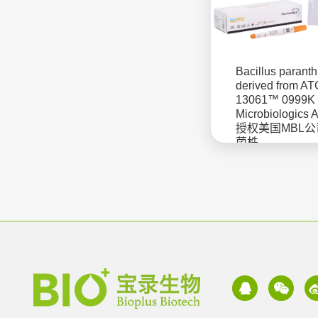
Bacillus paranth
derived from A
13061™ 0999K
Microbiologics
授权美国MBL
菌株