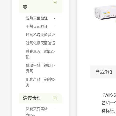
案
湿热灭菌验证
干热灭菌验证
环氧乙烷灭菌验证
过氧化氢灭菌验证
芽孢悬液 | 过氧乙
酸
低温甲醛 | 辐照 |
臭氧
产品介绍
配套产品 | 定制服
务
KWIK
遗传毒理
管和一
回复突变实验
称标签
Ames