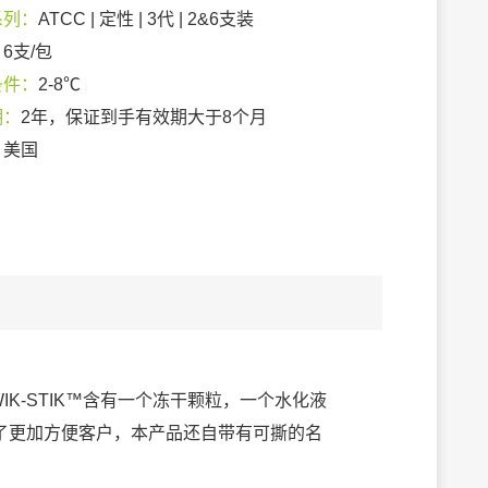
系列：
ATCC | 定性 | 3代 | 2&6支装
：
6支/包
条件：
2-8℃
期：
2年，保证到手有效期大于8个月
：
美国
IK-STIK™含有一个冻干颗粒，一个水化液
了更加方便客户，本产品还自带有可撕的名