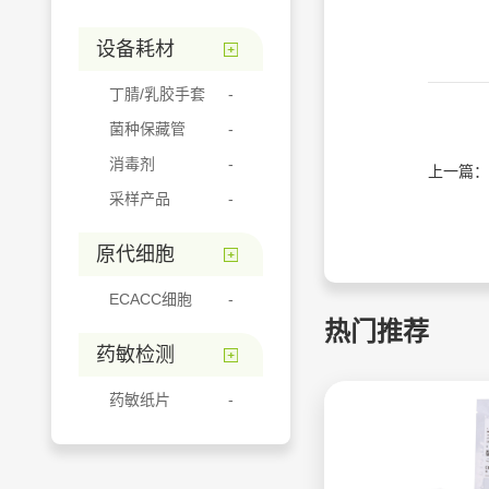
设备耗材
丁腈/乳胶手套
菌种保藏管
消毒剂
上一篇：
采样产品
原代细胞
ECACC细胞
热门推荐
药敏检测
药敏纸片