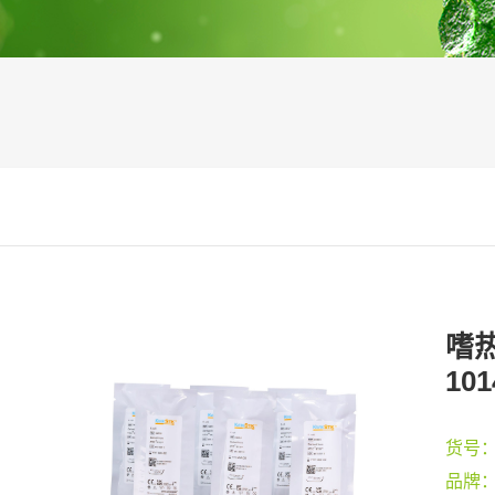
嗜热
101
货号
品牌