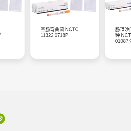
空肠弯曲菌 NCTC
肠道沙
™
11322 0718P
种 NCT
01087