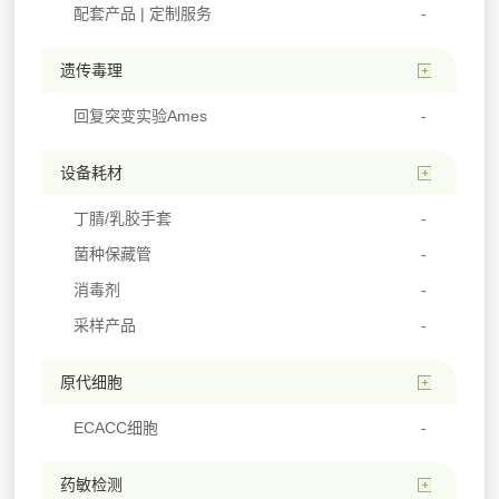
配套产品 | 定制服务
遗传毒理
回复突变实验Ames
设备耗材
丁腈/乳胶手套
菌种保藏管
消毒剂
采样产品
原代细胞
ECACC细胞
药敏检测