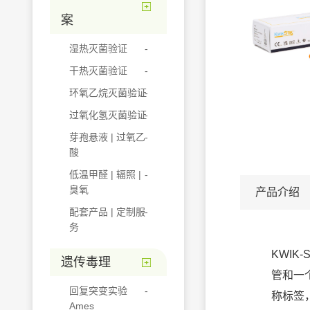
案
湿热灭菌验证
干热灭菌验证
环氧乙烷灭菌验证
过氧化氢灭菌验证
芽孢悬液 | 过氧乙
酸
低温甲醛 | 辐照 |
臭氧
产品介绍
配套产品 | 定制服
务
KWIK
遗传毒理
管和一
回复突变实验
称标签
Ames