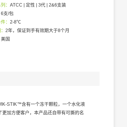
系列：
ATCC | 定性 | 3代 | 2&6支装
：
6支/包
条件：
2-8℃
期：
2年，保证到手有效期大于8个月
：
美国
IK-STIK™含有一个冻干颗粒，一个水化液
了更加方便客户，本产品还自带有可撕的名