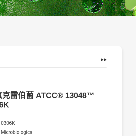
克雷伯菌 ATCC® 13048™
6K
：
0306K
：
Microbiologics