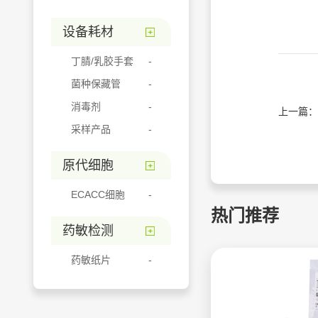
设备耗材
丁腈/乳胶手套
菌种保藏管
消毒剂
上一篇：
采样产品
原代细胞
ECACC细胞
热门推荐
药敏检测
药敏纸片