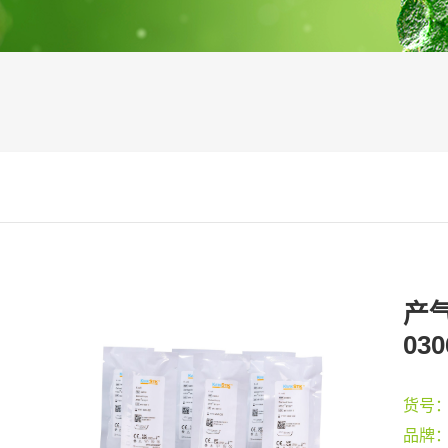
产气
030
货号
品牌