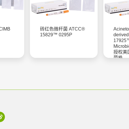
IMB
砖红色微杆菌 ATCC®
Acineto
15829™ 0295P
derive
17925
Microb
授权美
菌株