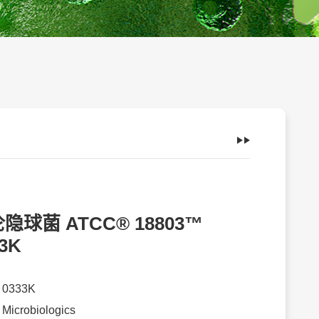
隐球菌 ATCC® 18803™
3K
：
0333K
：
Microbiologics