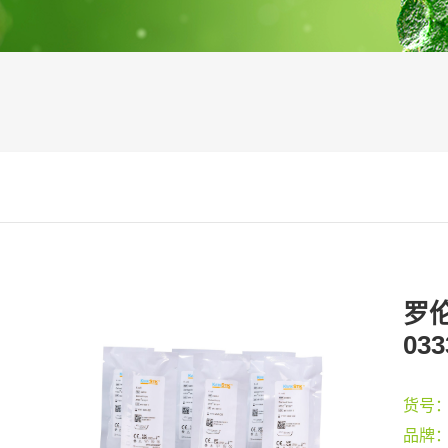
罗伦
033
货号
品牌