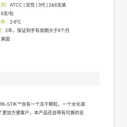
系列：
ATCC | 定性 | 3代 | 2&6支装
：
6支/包
条件：
2-8℃
期：
2年，保证到手有效期大于8个月
：
美国
IK-STIK™含有一个冻干颗粒，一个水化液
了更加方便客户，本产品还自带有可撕的名