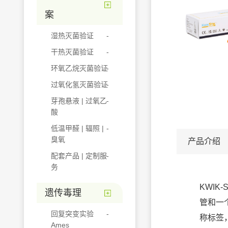
案
湿热灭菌验证
干热灭菌验证
环氧乙烷灭菌验证
过氧化氢灭菌验证
芽孢悬液 | 过氧乙
酸
低温甲醛 | 辐照 |
臭氧
产品介绍
配套产品 | 定制服
务
KWIK
遗传毒理
管和一
回复突变实验
称标签
Ames