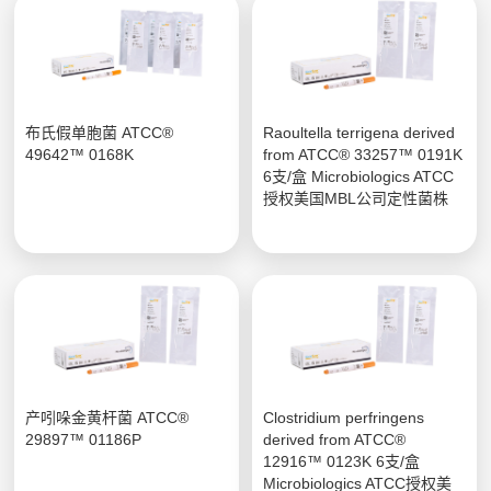
布氏假单胞菌 ATCC®
Raoultella terrigena derived
49642™ 0168K
from ATCC® 33257™ 0191K
6支/盒 Microbiologics ATCC
授权美国MBL公司定性菌株
产吲哚金黄杆菌 ATCC®
Clostridium perfringens
29897™ 01186P
derived from ATCC®
12916™ 0123K 6支/盒
Microbiologics ATCC授权美