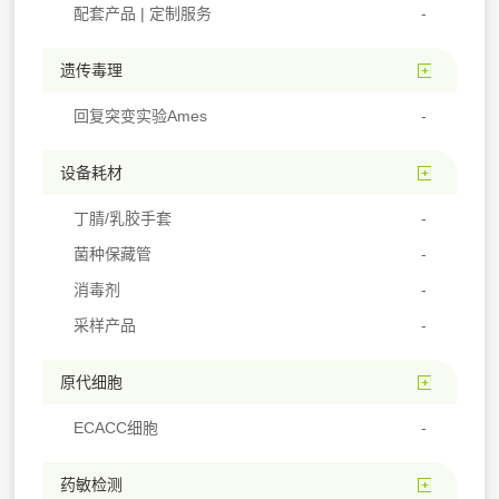
配套产品 | 定制服务
遗传毒理
回复突变实验Ames
设备耗材
丁腈/乳胶手套
菌种保藏管
消毒剂
采样产品
原代细胞
ECACC细胞
药敏检测