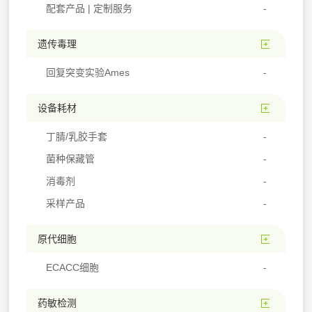
配套产品 | 定制服务
遗传毒理
回复突变实验Ames
设备耗材
丁腈/乳胶手套
菌种保藏管
消毒剂
采样产品
原代细胞
ECACC细胞
药敏检测