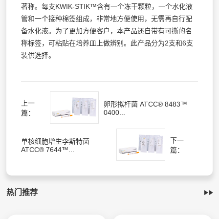
著称。每支KWIK-STIK™含有一个冻干颗粒，一个水化液
管和一个接种棉签组成，非常地方便使用，无需再自行配
备水化液。为了更加方便客户，本产品还自带有可撕的名
称标签，可粘贴在培养皿上做辨别。此产品分为2支和6支
装供选择。
上一
卵形拟杆菌 ATCC® 8483™
0400...
篇：
下一
单核细胞增生李斯特菌
ATCC® 7644™...
篇：
热门推荐