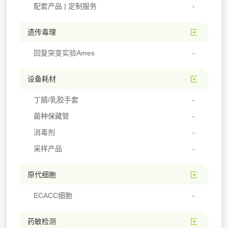
配套产品 | 定制服务
遗传毒理
回复突变实验Ames
设备耗材
丁腈/乳胶手套
菌种保藏管
消毒剂
采样产品
原代细胞
ECACC细胞
药敏检测