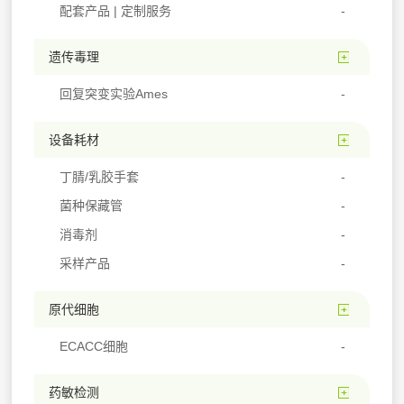
配套产品 | 定制服务
遗传毒理
回复突变实验Ames
设备耗材
丁腈/乳胶手套
菌种保藏管
消毒剂
采样产品
原代细胞
ECACC细胞
药敏检测