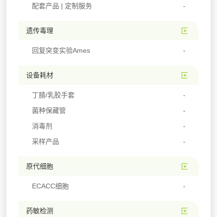
配套产品 | 定制服务
遗传毒理
回复突变实验Ames
设备耗材
丁腈/乳胶手套
菌种保藏管
消毒剂
采样产品
原代细胞
ECACC细胞
药敏检测