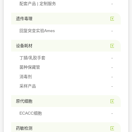
配套产品 | 定制服务
遗传毒理
回复突变实验Ames
设备耗材
丁腈/乳胶手套
菌种保藏管
消毒剂
采样产品
原代细胞
ECACC细胞
药敏检测