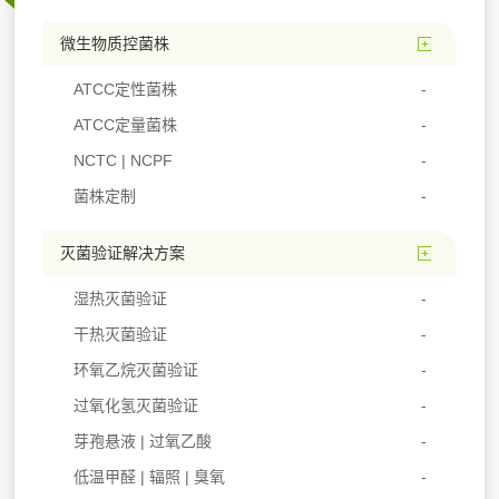
微生物质控菌株
ATCC定性菌株
ATCC定量菌株
NCTC | NCPF
菌株定制
灭菌验证解决方案
湿热灭菌验证
干热灭菌验证
环氧乙烷灭菌验证
过氧化氢灭菌验证
芽孢悬液 | 过氧乙酸
低温甲醛 | 辐照 | 臭氧