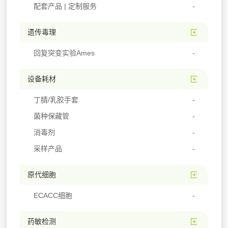
配套产品 | 定制服务
遗传毒理
回复突变实验Ames
设备耗材
丁腈/乳胶手套
菌种保藏管
消毒剂
采样产品
原代细胞
ECACC细胞
药敏检测