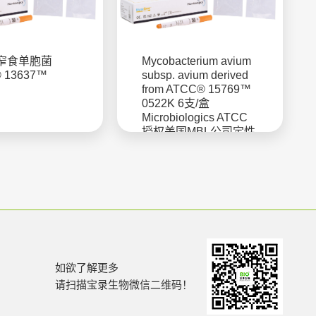
窄食单胞菌
Mycobacterium avium
 13637™
subsp. avium derived
from ATCC® 15769™
0522K 6支/盒
Microbiologics ATCC
授权美国MBL公司定性
菌株
如欲了解更多
请扫描宝录生物微信二维码！