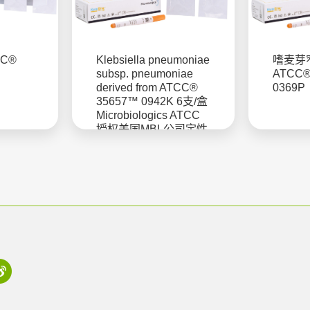
C®
Klebsiella pneumoniae
嗜麦芽
subsp. pneumoniae
ATCC®
derived from ATCC®
0369P
35657™ 0942K 6支/盒
Microbiologics ATCC
授权美国MBL公司定性
菌株