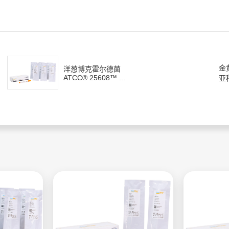
金
洋葱博克霍尔德菌
ATCC® 25608™ ...
亚种