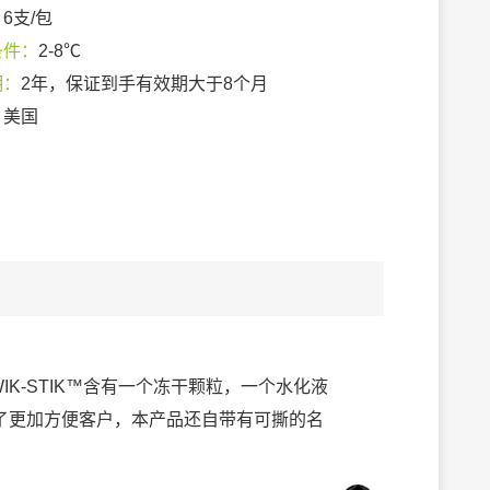
：
6支/包
条件：
2-8℃
期：
2年，保证到手有效期大于8个月
：
美国
IK-STIK™含有一个冻干颗粒，一个水化液
了更加方便客户，本产品还自带有可撕的名