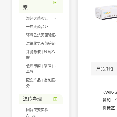
案
湿热灭菌验证
干热灭菌验证
环氧乙烷灭菌验证
过氧化氢灭菌验证
芽孢悬液 | 过氧乙
酸
低温甲醛 | 辐照 |
产品介绍
臭氧
配套产品 | 定制服
务
KWIK
遗传毒理
管和一
称标签
回复突变实验
Ames