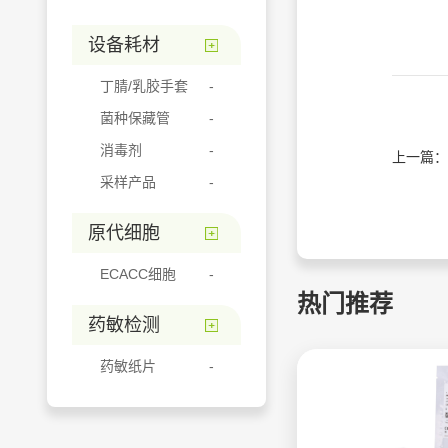
设备耗材
丁腈/乳胶手套
菌种保藏管
消毒剂
上一篇：
采样产品
原代细胞
ECACC细胞
热门推荐
药敏检测
药敏纸片