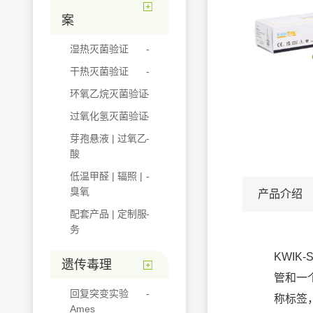
案
湿热灭菌验证
干热灭菌验证
环氧乙烷灭菌验证
过氧化氢灭菌验证
芽孢悬液 | 过氧乙
酸
低温甲醛 | 辐照 |
臭氧
产品介绍
配套产品 | 定制服
务
KWIK
遗传毒理
管和一
回复突变实验
称标签
Ames