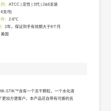
系列：
ATCC | 定性 | 3代 | 2&6支装
：
6支/包
条件：
2-8℃
期：
2年，保证到手有效期大于8个月
：
美国
IK-STIK™含有一个冻干颗粒，一个水化液
了更加方便客户，本产品还自带有可撕的名