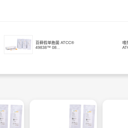
苔藓假单胞菌 ATCC®
嗜
49838™ 08...
AT