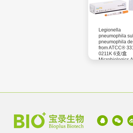
Legionella
pneumophila su
pneumophila de
from ATCC® 3
0211K 6支/盒
Microbiologics
授权美国MBL
菌株