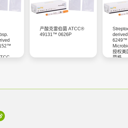
产酸克雷伯菌 ATCC®
Strepto
bsp.
49131™ 0626P
derive
rived
6249™
3152™
Microb
授权美
 ATCC
菌株
公司定性