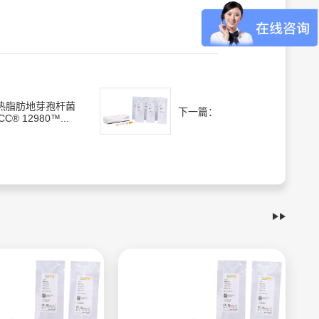
热脂肪地芽孢杆菌
下一篇：
CC® 12980™...