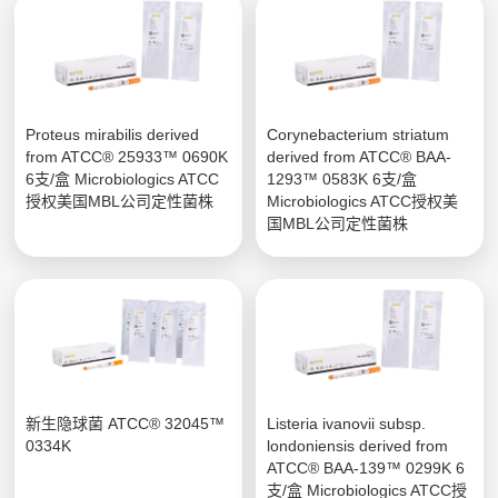
Proteus mirabilis derived
Corynebacterium striatum
from ATCC® 25933™ 0690K
derived from ATCC® BAA-
6支/盒 Microbiologics ATCC
1293™ 0583K 6支/盒
授权美国MBL公司定性菌株
Microbiologics ATCC授权美
国MBL公司定性菌株
新生隐球菌 ATCC® 32045™
Listeria ivanovii subsp.
0334K
londoniensis derived from
ATCC® BAA-139™ 0299K 6
支/盒 Microbiologics ATCC授