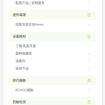
配套产品 | 定制服务
遗传毒理
回复突变实验Ames
设备耗材
丁腈/乳胶手套
菌种保藏管
消毒剂
采样产品
原代细胞
ECACC细胞
药敏检测