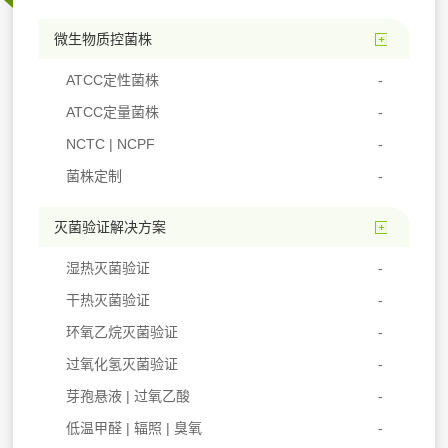
微生物质控菌株
ATCC定性菌株
ATCC定量菌株
NCTC | NCPF
菌株定制
灭菌验证解决方案
湿热灭菌验证
干热灭菌验证
环氧乙烷灭菌验证
过氧化氢灭菌验证
芽孢悬液 | 过氧乙酸
低温甲醛 | 辐照 | 臭氧