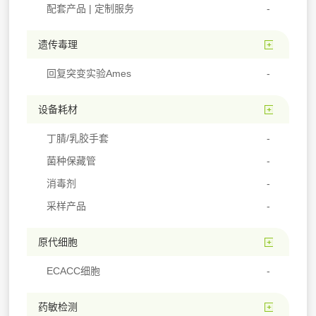
配套产品 | 定制服务
遗传毒理
回复突变实验Ames
设备耗材
丁腈/乳胶手套
菌种保藏管
消毒剂
采样产品
原代细胞
ECACC细胞
药敏检测