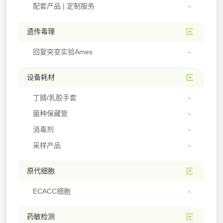
配套产品 | 定制服务
遗传毒理
回复突变实验Ames
设备耗材
丁腈/乳胶手套
菌种保藏管
消毒剂
采样产品
原代细胞
ECACC细胞
药敏检测