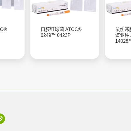
C®
口腔链球菌 ATCC®
鼠伤寒
6249™ 0423P
道亚种 
14028