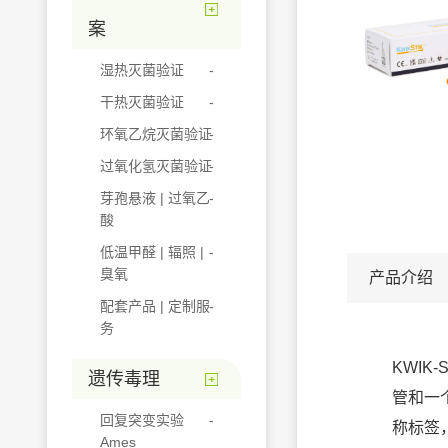
案
湿热灭菌验证
干热灭菌验证
环氧乙烷灭菌验证
过氧化氢灭菌验证
芽孢悬液 | 过氧乙
酸
低温甲醛 | 辐照 |
臭氧
产品介绍
配套产品 | 定制服
务
KWIK
遗传毒理
管和一
回复突变实验
称标签
Ames