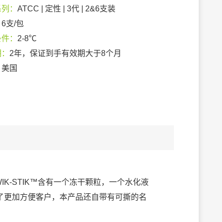
系列：
ATCC | 定性 | 3代 | 2&6支装
：
6支/包
条件：
2-8℃
期：
2年，保证到手有效期大于8个月
：
美国
IK-STIK™含有一个冻干颗粒，一个水化液
了更加方便客户，本产品还自带有可撕的名