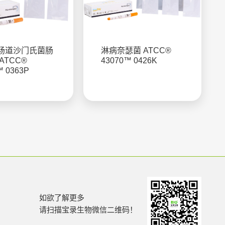
肠道沙门氏菌肠
淋病奈瑟菌 ATCC®
ATCC®
43070™ 0426K
™ 0363P
如欲了解更多
请扫描宝录生物微信二维码！