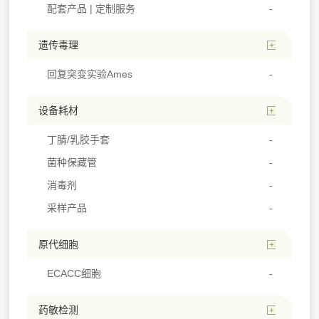
配套产品 | 定制服务
遗传毒理
回复突变实验Ames
设备耗材
丁腈/乳胶手套
菌种保藏管
消毒剂
采样产品
原代细胞
ECACC细胞
药敏检测