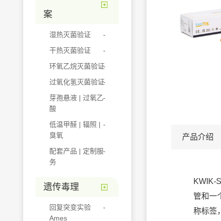
案
湿热灭菌验证
干热灭菌验证
环氧乙烷灭菌验证
过氧化氢灭菌验证
芽孢悬液 | 过氧乙
酸
低温甲醛 | 辐照 |
臭氧
产品介绍
配套产品 | 定制服
务
KWIK
遗传毒理
管和一
回复突变实验
称标签
Ames