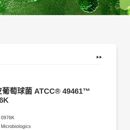
葡萄球菌 ATCC® 49461™
6K
：
0976K
：
Microbiologics