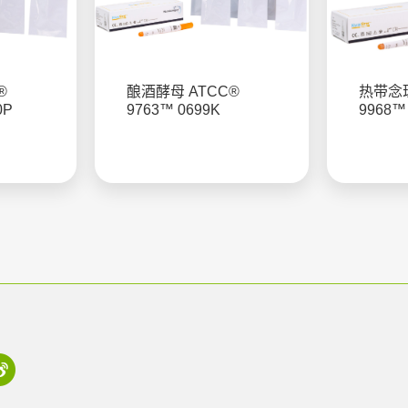
®
酿酒酵母 ATCC®
热带念珠
0P
9763™ 0699K
9968™