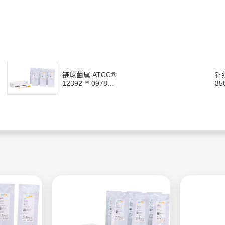
链球菌属 ATCC®
铜
12392™ 0978...
35