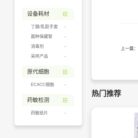
设备耗材
丁腈/乳胶手套
菌种保藏管
消毒剂
上一篇：
采样产品
原代细胞
ECACC细胞
热门推荐
药敏检测
药敏纸片