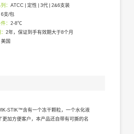
系列：
ATCC | 定性 | 3代 | 2&6支装
：
6支/包
条件：
2-8℃
期：
2年，保证到手有效期大于8个月
：
美国
IK-STIK™含有一个冻干颗粒，一个水化液
了更加方便客户，本产品还自带有可撕的名