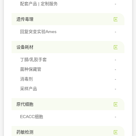
配套产品 | 定制服务
遗传毒理
回复突变实验Ames
设备耗材
丁腈/乳胶手套
菌种保藏管
消毒剂
采样产品
原代细胞
ECACC细胞
药敏检测